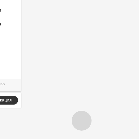
в
м
тво
кация