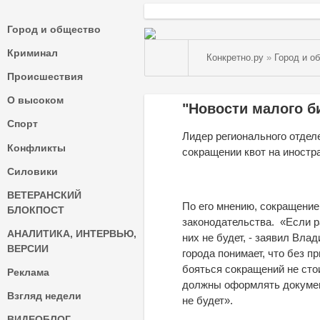
Город и общество
Криминал
Конкретно.ру
»
Город и о
Происшествия
О высоком
"Новости малого би
Спорт
Лидер регионального отде
Конфликты
сокращении квот на иностр
Силовики
ВЕТЕРАНСКИЙ
По его мнению, сокращение
БЛОКПОСТ
законодательства. «Если р
АНАЛИТИКА, ИНТЕРВЬЮ,
них не будет, - заявил Вл
ВЕРСИИ
города понимает, что без п
бояться сокращений не сто
Реклама
должны оформлять документ
Взгляд недели
не будет».
ВИДЕОБЛОГ