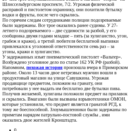
Шлиссельбургском проспекте, 7/2. Угрожая физической
расправой и пистолетом охраннику, они похитили бутылку
водки и фрукты, после чего скрылись.
По горячим следам сотрудниками полиции подозреваемые
были задержаны. Все трое оказались ранее судимы. У 27-
летнего подозреваемого – две судимости за разбой, у его
сообщника двумя годами младше – пять (за хулиганство, угон,
грабеж и кражи), а третий любителя бесплатной выпивки
привлекался к уголовной ответственности семь раз – за
угоны, кражи и хулиганство.
У задержанных изъят пневматический пистолет «Вальтер».
Возбуждено уголовное дело по статье 162 УК РФ (разбой).
Напомним,
похожая история
произошла вчера в Приморском
районе. Около 13 часов двое нетрезвых мужчин вошли в
продуктовый магазин на улице Савушкина. Угрожая
продавщице предметом, похожим на гранату, они
потребовали у нее выдать им бесплатно две бутылки пива.
Получив желаемой, хулиганы положили предмет на прилавок
и скрылись. Вмагазин были вызваны взрывотехники ОМОН,
которые установили, что предмет является гранатой РГД, к
тому же боеспособной. Злоумышленники были задержаны по
приметам нарядом патрульно-постовой службы , ими
оказались двое жителей Кронштадта.
0