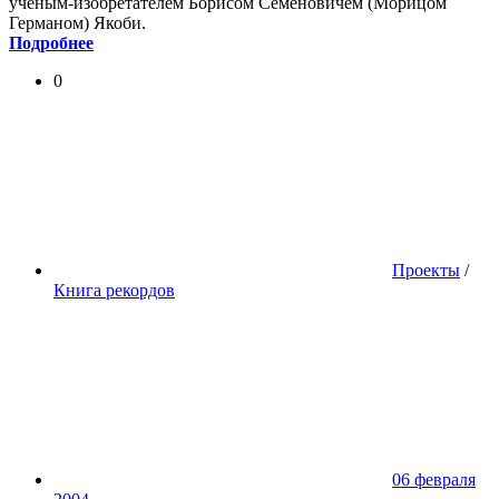
ученым-изобретателем Борисом Семеновичем (Морицом
Германом) Якоби.
Подробнее
0
Проекты
/
Книга рекордов
06 февраля