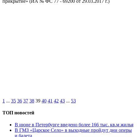
прикрытие» (ИА № ФС 77 - 69200 от 29.03.2017 г.)
1
...
35
36
37
38
39
40
41
42
43
...
53
ТОП новостей
В июне в Петербурге введено более 166 тыс. кв.м жилья
В ГМЗ «Царское Село» в выходные пройдут дни оперы
и балета