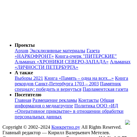
Проекты
Архив
Эксклюзивные материалы
Газета
«НАРКОФРОНТ»
Книга-очерк "ПИТЕРСКИЕ"
Альманах «ХРОНИКИ СЕВЕРО-ЗАПАДА»
Альманах
«ЛИЧНОСТИ ПЕТЕРБУРГА»
А также
Выборы 2021
Книга «Память – одна на всех...»
Книга
рекордов Санкт-Петербурга 1703 – 2003
Памятник
спецназу: победить и вернуться
Парламентская газета
Посетителю
Главная
Размещение рекламы
Контакты
Общая
информация о медиагруппе
Политика ООО «ИД
«Оперативное прикрытие» в отношении обработки
персональных данных
Copyright © 2002–2024
Конкретно.ру
All Rights Reserved.
Главный редактор — Кирилл Валерьевич Метелев.