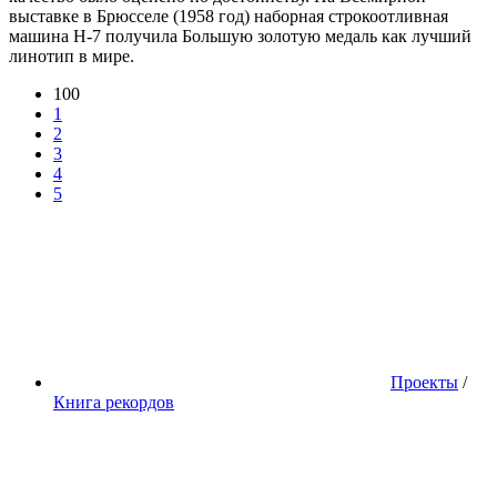
выставке в Брюсселе (1958 год) наборная строкоотливная
машина Н-7 получила Большую золотую медаль как лучший
линотип в мире.
100
1
2
3
4
5
Проекты
/
Книга рекордов