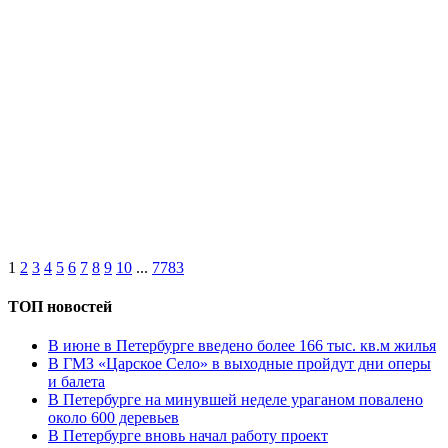
1
2
3
4
5
6
7
8
9
10
...
7783
ТОП новостей
В июне в Петербурге введено более 166 тыс. кв.м жилья
В ГМЗ «Царское Село» в выходные пройдут дни оперы
и балета
В Петербурге на минувшей неделе ураганом повалено
около 600 деревьев
В Петербурге вновь начал работу проект