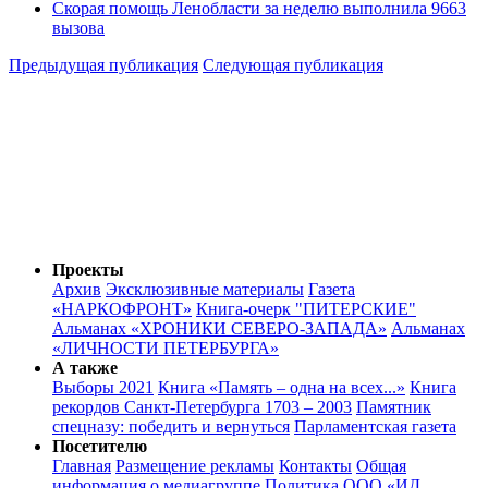
Скорая помощь Ленобласти за неделю выполнила 9663
вызова
Предыдущая публикация
Следующая публикация
Проекты
Архив
Эксклюзивные материалы
Газета
«НАРКОФРОНТ»
Книга-очерк "ПИТЕРСКИЕ"
Альманах «ХРОНИКИ СЕВЕРО-ЗАПАДА»
Альманах
«ЛИЧНОСТИ ПЕТЕРБУРГА»
А также
Выборы 2021
Книга «Память – одна на всех...»
Книга
рекордов Санкт-Петербурга 1703 – 2003
Памятник
спецназу: победить и вернуться
Парламентская газета
Посетителю
Главная
Размещение рекламы
Контакты
Общая
информация о медиагруппе
Политика ООО «ИД