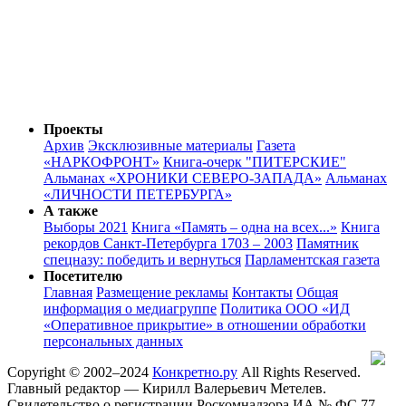
Проекты
Архив
Эксклюзивные материалы
Газета
«НАРКОФРОНТ»
Книга-очерк "ПИТЕРСКИЕ"
Альманах «ХРОНИКИ СЕВЕРО-ЗАПАДА»
Альманах
«ЛИЧНОСТИ ПЕТЕРБУРГА»
А также
Выборы 2021
Книга «Память – одна на всех...»
Книга
рекордов Санкт-Петербурга 1703 – 2003
Памятник
спецназу: победить и вернуться
Парламентская газета
Посетителю
Главная
Размещение рекламы
Контакты
Общая
информация о медиагруппе
Политика ООО «ИД
«Оперативное прикрытие» в отношении обработки
персональных данных
Copyright © 2002–2024
Конкретно.ру
All Rights Reserved.
Главный редактор — Кирилл Валерьевич Метелев.
Свидетельство о регистрации Роскомнадзора ИА № ФС 77 -