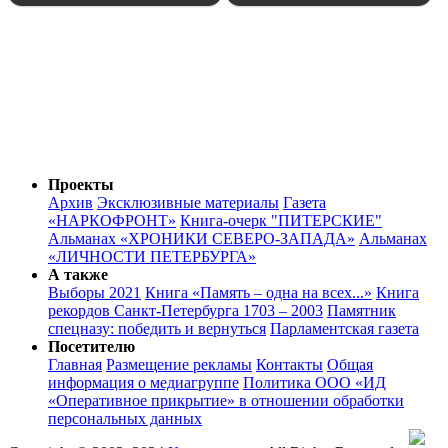
Проекты
Архив
Эксклюзивные материалы
Газета
«НАРКОФРОНТ»
Книга-очерк "ПИТЕРСКИЕ"
Альманах «ХРОНИКИ СЕВЕРО-ЗАПАДА»
Альманах
«ЛИЧНОСТИ ПЕТЕРБУРГА»
А также
Выборы 2021
Книга «Память – одна на всех...»
Книга
рекордов Санкт-Петербурга 1703 – 2003
Памятник
спецназу: победить и вернуться
Парламентская газета
Посетителю
Главная
Размещение рекламы
Контакты
Общая
информация о медиагруппе
Политика ООО «ИД
«Оперативное прикрытие» в отношении обработки
персональных данных