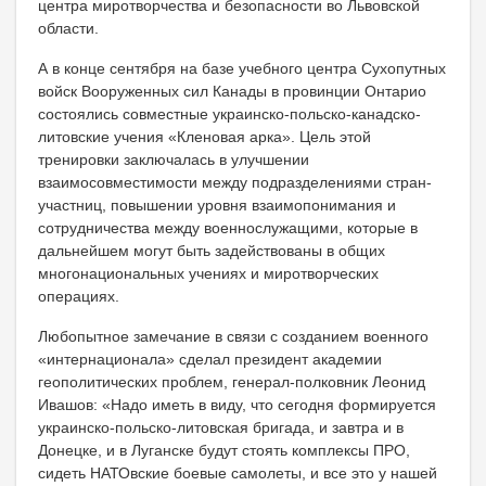
центра миротворчества и безопасности во Львовской
области.
А в конце сентября на базе учебного центра Сухопутных
войск Вооруженных сил Канады в провинции Онтарио
состоялись совместные украинско-польско-канадско-
литовские учения «Кленовая арка». Цель этой
тренировки заключалась в улучшении
взаимосовместимости между подразделениями стран-
участниц, повышении уровня взаимопонимания и
сотрудничества между военнослужащими, которые в
дальнейшем могут быть задействованы в общих
многонациональных учениях и миротворческих
операциях.
Любопытное замечание в связи с созданием военного
«интернационала» сделал президент академии
геополитических проблем, генерал-полковник Леонид
Ивашов: «Надо иметь в виду, что сегодня формируется
украинско-польско-литовская бригада, и завтра и в
Донецке, и в Луганске будут стоять комплексы ПРО,
сидеть НАТОвские боевые самолеты, и все это у нашей