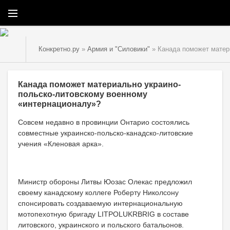
Конкретно.ру
»
Армия и "Силовики"
» Канада поможет матер
Канада поможет материально украино-
польско-литовскому военному
«интернационалу»?
Совсем недавно в провинции Онтарио состоялись
совместные украинско-польско-канадско-литовские
учения «Кленовая арка».
Министр обороны Литвы Юозас Олекас предложил
своему канадскому коллеге Роберту Николсону
спонсировать создаваемую интернациональную
мотопехотную бригаду LITPOLUKRBRIG в составе
литовского, украинского и польского батальонов.