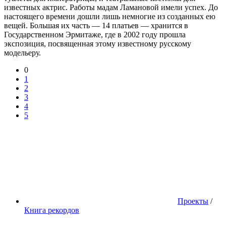
известных актрис. Работы мадам Ламановой имели успех. До
настоящего времени дошли лишь немногие из созданных ею
вещей. Большая их часть — 14 платьев — хранится в
Государственном Эрмитаже, где в 2002 году прошла
экспозиция, посвященная этому известному русскому
модельеру.
0
1
2
3
4
5
Проекты
/
Книга рекордов