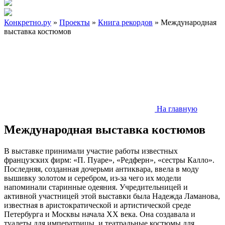
Конкретно.ру
»
Проекты
»
Книга рекордов
» Международная
выставка костюмов
На главную
Международная выставка костюмов
В выставке принимали участие работы известных
французских фирм: «П. Пуаре», «Редферн», «сестры Калло».
Последняя, созданная дочерьми антиквара, ввела в моду
вышивку золотом и серебром, из-за чего их модели
напоминали старинные одеяния. Учредительницей и
активной участницей этой выставки была Надежда Ламанова,
известная в аристократической и артистической среде
Петербурга и Москвы начала ХХ века. Она создавала и
туалеты для императрицы, и театральные костюмы для