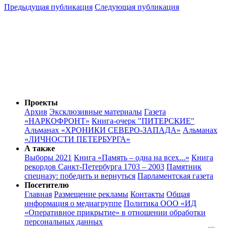
Предыдущая публикация
Следующая публикация
Проекты
Архив
Эксклюзивные материалы
Газета
«НАРКОФРОНТ»
Книга-очерк "ПИТЕРСКИЕ"
Альманах «ХРОНИКИ СЕВЕРО-ЗАПАДА»
Альманах
«ЛИЧНОСТИ ПЕТЕРБУРГА»
А также
Выборы 2021
Книга «Память – одна на всех...»
Книга
рекордов Санкт-Петербурга 1703 – 2003
Памятник
спецназу: победить и вернуться
Парламентская газета
Посетителю
Главная
Размещение рекламы
Контакты
Общая
информация о медиагруппе
Политика ООО «ИД
«Оперативное прикрытие» в отношении обработки
персональных данных