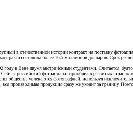
рупный в отечественной истории контракт на поставку фотоапп
нтракта составила более 16,5 миллионов долларов. Срок реализ
2 году в Вене двумя австрийскими студентами. Считается, будт
ейчас российский фотоаппарат приобрел в развитых странах ми
лены общества увлекаются фотографией, используя исключител
вся производимая продукция сразу же уходит за границу. Поэт