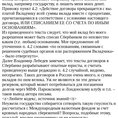
вклад, например государству, и лишить меня моих денег.
Привожу пункт 4.2: «Действие договора прекращается с вы-
платой Вкладчику всей суммы вклада вместе с процентами,
причитающимися в соответствии с условиями настоящего
договора, ИЛИ СПИСАНИЕМ ЕЕ СО СЧЕТА ПО ИНЫМ
ОСНОВАНИЯМ».
Из приведенного текста следует, что мой вклад без моего
разрешения может быть списан Сбербанком по неизвестно
каким (т.е. любым) основаниям. Мое предложение об
уточнении п. 4.2 словами «по основаниям, связанным с
решением судебных органов или распоряжением Вкладчика»
– было отвергнуто».
Далее Владимир Лебедев замечает, что тексты договоров в
Сбербанке разрабатывают опытные юристы, и считать
приведенную выше редакцию п. 4.2 случайной, видимо,
несерьезно. Таких договоров в России очень много, и сумма
вкладов по ним велика. Уж не являются ли эти деньги
резервом, который может потребоваться для погашения
долгов через МВФ, Парижскому и Лондонскому клубу и т.п. –
таков вывод автора письма.
<z>Любите кодекс, источник знаний</z>
Неужели государство собирается сотворить такую гнусность и
рассчитаться с Международным валютным фондом за счет
кровных народных сбережений? Вопросы, подобные этому,
пожалуй, вполне закономерны от не единожды