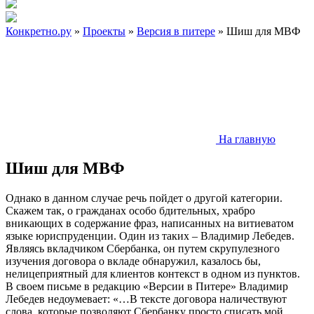
Конкретно.ру
»
Проекты
»
Версия в питере
» Шиш для МВФ
На главную
Шиш для МВФ
Однако в данном случае речь пойдет о другой категории.
Скажем так, о гражданах особо бдительных, храбро
вникающих в содержание фраз, написанных на витиеватом
языке юриспруденции. Один из таких – Владимир Лебедев.
Являясь вкладчиком Сбербанка, он путем скрупулезного
изучения договора о вкладе обнаружил, казалось бы,
нелицеприятный для клиентов контекст в одном из пунктов.
В своем письме в редакцию «Версии в Питере» Владимир
Лебедев недоумевает: «…В тексте договора наличествуют
слова, которые позволяют Сбербанку просто списать мой