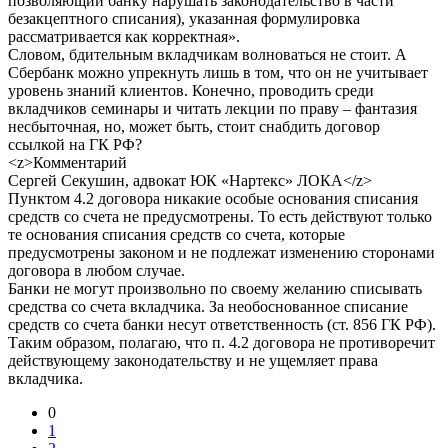
позволяющий банку нарушать законодательство в части
безакцептного списания), указанная формулировка
рассматривается как корректная».
Словом, бдительным вкладчикам волноваться не стоит. А
Сбербанк можно упрекнуть лишь в том, что он не учитывает
уровень знаний клиентов. Конечно, проводить среди
вкладчиков семинары и читать лекции по праву – фантазия
несбыточная, но, может быть, стоит снабдить договор
ссылкой на ГК РФ?
<z>Комментарий
Сергей Секушин, адвокат ЮК «Нартекс» ЛОКА</z>
Пунктом 4.2 договора никакие особые основания списания
средств со счета не предусмотрены. То есть действуют только
те основания списания средств со счета, которые
предусмотрены законом и не подлежат изменению сторонами
договора в любом случае.
Банки не могут произвольно по своему желанию списывать
средства со счета вкладчика. За необоснованное списание
средств со счета банки несут ответственность (ст. 856 ГК РФ).
Таким образом, полагаю, что п. 4.2 договора не противоречит
действующему законодательству и не ущемляет права
вкладчика.
0
1