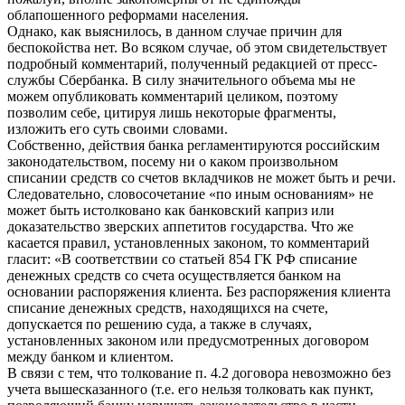
облапошенного реформами населения.
Однако, как выяснилось, в данном случае причин для
беспокойства нет. Во всяком случае, об этом свидетельствует
подробный комментарий, полученный редакцией от пресс-
службы Сбербанка. В силу значительного объема мы не
можем опубликовать комментарий целиком, поэтому
позволим себе, цитируя лишь некоторые фрагменты,
изложить его суть своими словами.
Собственно, действия банка регламентируются российским
законодательством, посему ни о каком произвольном
списании средств со счетов вкладчиков не может быть и речи.
Следовательно, словосочетание «по иным основаниям» не
может быть истолковано как банковский каприз или
доказательство зверских аппетитов государства. Что же
касается правил, установленных законом, то комментарий
гласит: «В соответствии со статьей 854 ГК РФ списание
денежных средств со счета осуществляется банком на
основании распоряжения клиента. Без распоряжения клиента
списание денежных средств, находящихся на счете,
допускается по решению суда, а также в случаях,
установленных законом или предусмотренных договором
между банком и клиентом.
В связи с тем, что толкование п. 4.2 договора невозможно без
учета вышесказанного (т.е. его нельзя толковать как пункт,