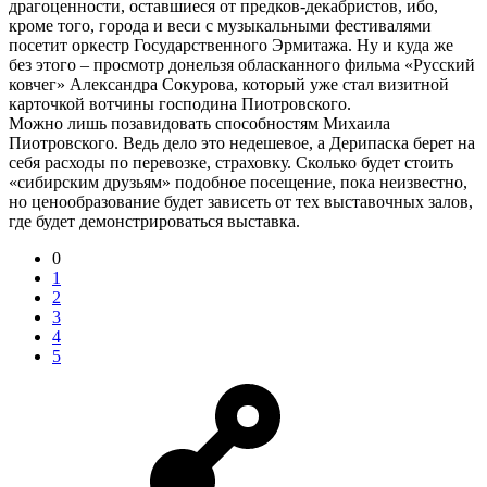
драгоценности, оставшиеся от предков-декабристов, ибо,
кроме того, города и веси с музыкальными фестивалями
посетит оркестр Государственного Эрмитажа. Ну и куда же
без этого – просмотр донельзя обласканного фильма «Русский
ковчег» Александра Сокурова, который уже стал визитной
карточкой вотчины господина Пиотровского.
Можно лишь позавидовать способностям Михаила
Пиотровского. Ведь дело это недешевое, а Дерипаска берет на
себя расходы по перевозке, страховку. Сколько будет стоить
«сибирским друзьям» подобное посещение, пока неизвестно,
но ценообразование будет зависеть от тех выставочных залов,
где будет демонстрироваться выставка.
0
1
2
3
4
5