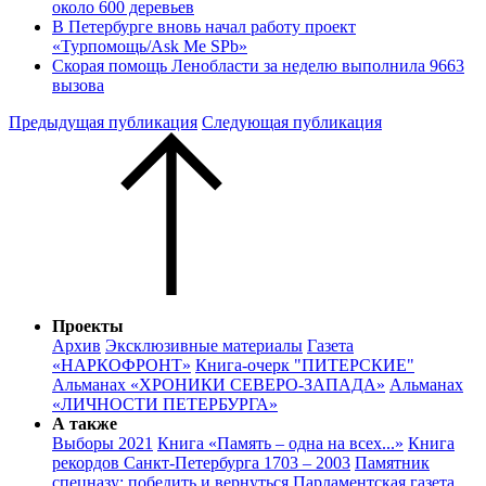
около 600 деревьев
В Петербурге вновь начал работу проект
«Турпомощь/Ask Me SPb»
Скорая помощь Ленобласти за неделю выполнила 9663
вызова
Предыдущая публикация
Следующая публикация
Проекты
Архив
Эксклюзивные материалы
Газета
«НАРКОФРОНТ»
Книга-очерк "ПИТЕРСКИЕ"
Альманах «ХРОНИКИ СЕВЕРО-ЗАПАДА»
Альманах
«ЛИЧНОСТИ ПЕТЕРБУРГА»
А также
Выборы 2021
Книга «Память – одна на всех...»
Книга
рекордов Санкт-Петербурга 1703 – 2003
Памятник
спецназу: победить и вернуться
Парламентская газета