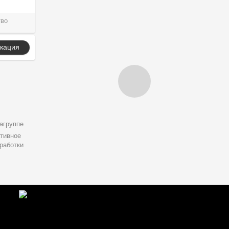
тво
кация
агруппе
тивное
работки