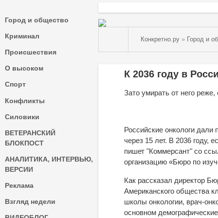
Город и общество
Криминал
Конкретно.ру
»
Город и о
Происшествия
О высоком
К 2036 году в Росс
Спорт
Зато умирать от него реже,
Конфликты
Силовики
Российские онкологи дали 
ВЕТЕРАНСКИЙ
через 15 лет. В 2036 году,
БЛОКПОСТ
пишет "Коммерсант" со сс
АНАЛИТИКА, ИНТЕРВЬЮ,
организацию «Бюро по изуч
ВЕРСИИ
Как рассказал директор Бю
Реклама
Американского общества к
Взгляд недели
школы онкологии, врач-онк
основном демографические
ВИДЕОБЛОГ