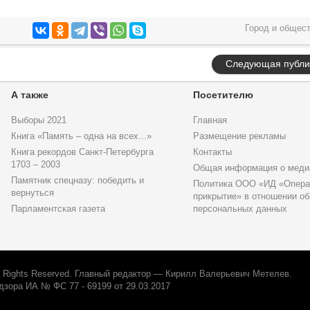
Город и общес
Следующая публи
А также
Посетителю
Выборы 2021
Главная
Книга «Память – одна на всех...»
Размещение рекламы
Книга рекордов Санкт-Петербурга
Контакты
1703 – 2003
Общая информация о меди
Памятник спецназу: победить и
Политика ООО «ИД «Опера
вернуться
прикрытие» в отношении об
Парламентская газета
персональных данных
l Rights Reserved. Главный редактор — Кирилл Валерьевич Метелев.
зора ИА № ФС 77 - 69199 от 29.03.2017