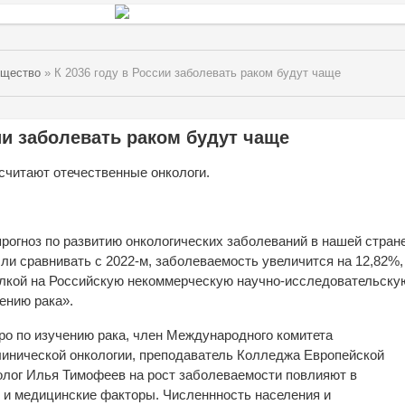
бщество
» К 2036 году в России заболевать раком будут чаще
ии заболевать раком будут чаще
 считают отечественные онкологи.
прогноз по развитию онкологических заболеваний в нашей стран
 если сравнивать с 2022-м, заболеваемость увеличится на 12,82%,
ылкой на Российскую некоммерческую научно-исследовательску
ению рака».
ро по изучению рака, член Международного комитета
линической онкологии, преподаватель Колледжа Европейской
олог Илья Тимофеев на рост заболеваемости повлияют в
 и медицинские факторы. Численнность населения и