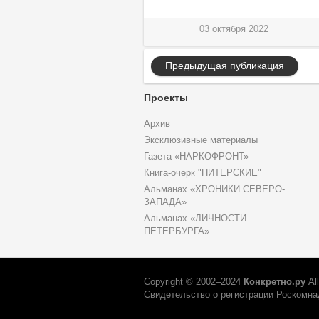
03 октября 2022
Предыдущая публикация
Проекты
Архив
Эксклюзивные материалы
Газета «НАРКОФРОНТ»
Книга-очерк "ПИТЕРСКИЕ"
Альманах «ХРОНИКИ СЕВЕРО-
ЗАПАДА»
Альманах «ЛИЧНОСТИ
ПЕТЕРБУРГА»
Copyright © 2002–2024
Конкретно.ру
Al
Свидетельство о регистрации Роскомнад