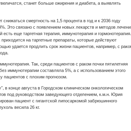
величатся, станет больше ожирения и диабета, а выявлять
т снижаться смертность на 1,5 процента в год и к 2036 году
4%. Это связано с появлением новых лекарств и методов лечени
й есть еще таргетная терапия, иммунотерапия и гормонотерапия
 приходится на таргетные препараты, которые действуют
ощью удается продлить срок жизни пациентов, например, с рако
года.
ммунотерапия. Так, среди пациентов с раком почки пятилетняя
ез иммунотерапии составляла 5%, а с использованием этого
у пациентов с плохим прогнозом.
", в конце августа в Городском клиническом онкологическом
гов под руководством заведующего отделением, к.м.н. Юрия
рован пациент с гигантской липосаркомой забрюшинного
ухоль весила 26 кг.