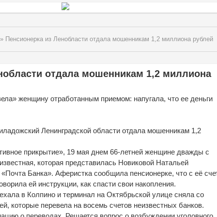
» Пенсионерка из Ленобласти отдала мошенникам 1,2 миллиона рублей
нобласти отдала мошенникам 1,2 миллиона
ела» женщину отработанным приемом: напугала, что ее деньги
иладожский Ленинградской области отдала мошенникам 1,2
ивное прикрытие», 19 мая днем 66-летней женщине дважды с
известная, которая представилась Новиковой Натальей
 «Почта Банка». Аферистка сообщила пенсионерке, что с её сче
говорила ей инструкции, как спасти свои накопления.
ехала в Колпино и терминал на Октябрьской улице сняла со
лей, которые перевела на восемь счетов неизвестных банков.
цию о переводах. Решается вопрос о возбуждении уголовного