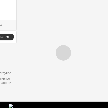
ал
кация
агруппе
тивное
работки