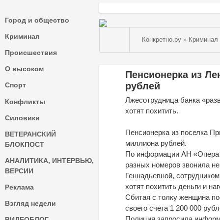
Город и общество
Криминал
Конкретно.ру
»
Криминал
Происшествия
О высоком
Пенсионерка из Ле
рублей
Спорт
Лжесотрудница банка «разв
Конфликты
хотят похитить.
Силовики
Пенсионерка из поселка Пр
ВЕТЕРАНСКИЙ
миллиона рублей.
БЛОКПОСТ
По информации АН «Операт
АНАЛИТИКА, ИНТЕРВЬЮ,
разных номеров звонила не
ВЕРСИИ
Геннадьевной, сотрудником
хотят похитить деньги и на
Реклама
Сбитая с толку женщина по
Взгляд недели
своего счета 1 200 000 руб
Полиция запросила информа
ВИДЕОБЛОГ