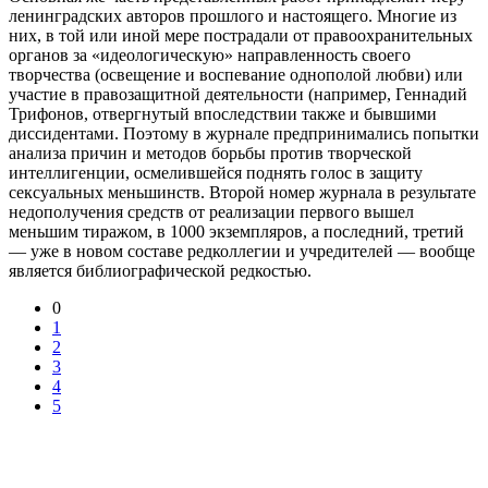
ленинградских авторов прошлого и настоящего. Многие из
них, в той или иной мере пострадали от правоохранительных
органов за «идеологическую» направленность своего
творчества (освещение и воспевание однополой любви) или
участие в правозащитной деятельности (например, Геннадий
Трифонов, отвергнутый впоследствии также и бывшими
диссидентами. Поэтому в журнале предпринимались попытки
анализа причин и методов борьбы против творческой
интеллигенции, осмелившейся поднять голос в защиту
сексуальных меньшинств. Второй номер журнала в результате
недополучения средств от реализации первого вышел
меньшим тиражом, в 1000 экземпляров, а последний, третий
— уже в новом составе редколлегии и учредителей — вообще
является библиографической редкостью.
0
1
2
3
4
5