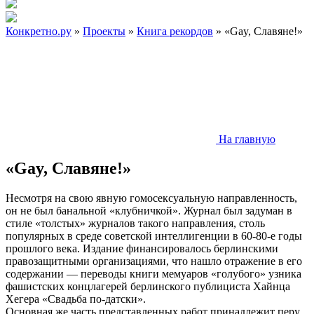
Конкретно.ру
»
Проекты
»
Книга рекордов
» «Gay, Славяне!»
На главную
«Gay, Славяне!»
Несмотря на свою явную гомосексуальную направленность,
он не был банальной «клубничкой». Журнал был задуман в
стиле «толстых» журналов такого направления, столь
популярных в среде советской интеллигенции в 60-80-е годы
прошлого века. Издание финансировалось берлинскими
правозащитными организациями, что нашло отражение в его
содержании — переводы книги мемуаров «голубого» узника
фашистских концлагерей берлинского публициста Хайнца
Хегера «Свадьба по-датски».
Основная же часть представленных работ принадлежит перу