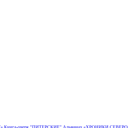
Т»
Книга-очерк "ПИТЕРСКИЕ"
Альманах «ХРОНИКИ СЕВЕР