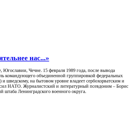
тельнее нас...»
Югославии, Чечне. 15 февраля 1989 года, после вывода
тель командующего объединенной группировкой федеральных
) и шведскому, на бытовом уровне владеет сербохорватским и
х сил НАТО. Журналистский и литературный псевдоним – Борис
ий штаба Ленинградского военного округа.