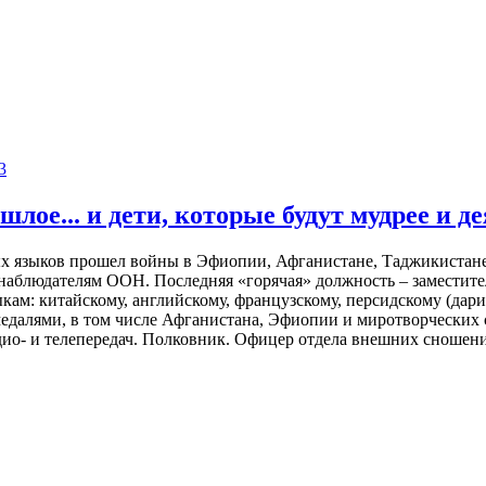
3
ое... и дети, которые будут мудрее и дея
 языков прошел войны в Эфиопии, Афганистане, Таджикистане, 
 наблюдателям ООН. Последняя «горячая» должность – замести
кам: китайскому, английскому, французскому, персидскому (дари
медалями, в том числе Афганистана, Эфиопии и миротворчески
дио- и телепередач. Полковник. Офицер отдела внешних сношен