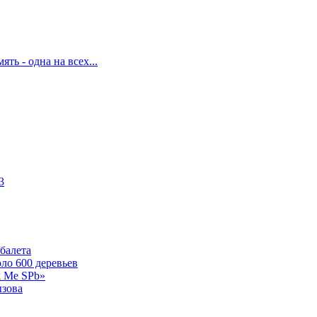
ять - одна на всех...
3
балета
ло 600 деревьев
k Me SPb»
ызова