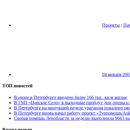
Проекты
/
Пам
04 января 200
ТОП новостей
В июне в Петербурге введено более 166 тыс. кв.м жилья
В ГМЗ «Царское Село» в выходные пройдут дни оперы и 
В Петербурге на минувшей неделе ураганом повалено око
В Петербурге вновь начал работу проект «Турпомощь/As
Скорая помощь Ленобласти за неделю выполнила 9663 в
Взгляд недели