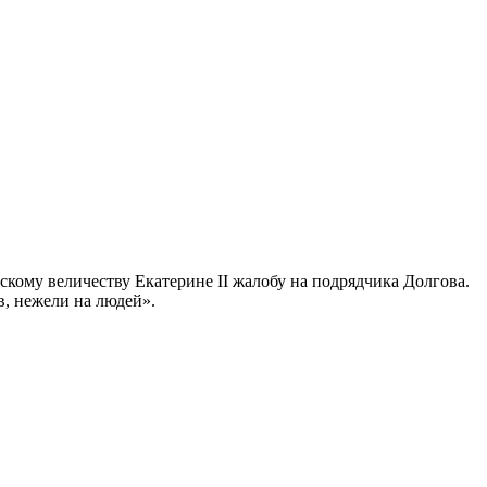
кому величеству Екатерине II жалобу на подрядчика Долгова.
в, нежели на людей».