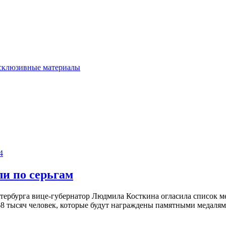
склюзивные материалы
4
и по серьгам
етербурга вице-губернатор Людмила Косткина огласила список 
8 тысяч человек, которые будут награждены памятными медалям