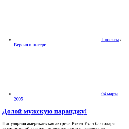
Проекты
/
Версия в питере
04 марта
2005
Долой мужскую паранджу!
Популярная американская актриса Рэкел Уэлч благодаря
активному образу жизни великолепно выглядела до